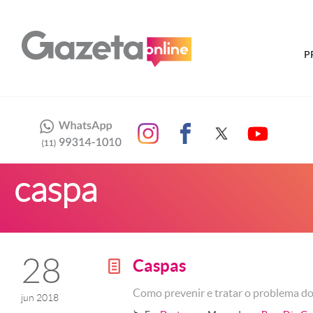
P
caspa
28
Caspas
g
Como prevenir e tratar o problema d
jun 2018