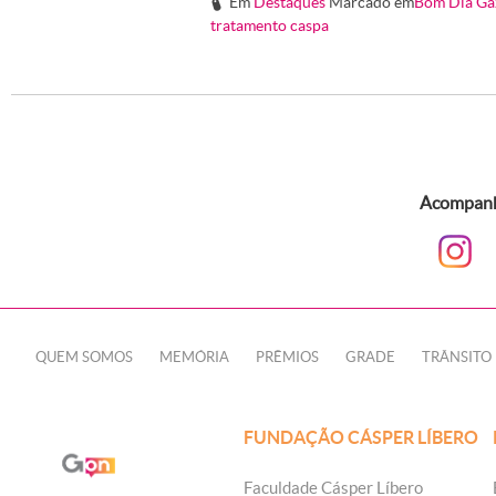
Em
Destaques
Marcado em
Bom Dia Ga
#
tratamento caspa
Acompanhe
QUEM SOMOS
MEMÓRIA
PRÊMIOS
GRADE
TRÂNSITO
FUNDAÇÃO CÁSPER LÍBERO
Faculdade Cásper Líbero