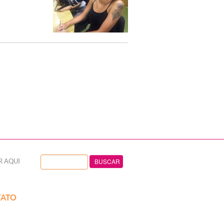
R AQUI
ATO