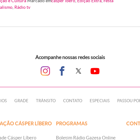
ção e Cultura
Marcado em
casper lbero
,
Edição Extra
,
Festa
alismo
,
Rádio tv
Acompanhe nossas redes sociais
IOS
GRADE
TRÂNSITO
CONTATO
ESPECIAIS
PASSOU PO
AÇÃO CÁSPER LÍBERO
PROGRAMAS
CONT
ade Cásper Líbero
Boletim Rádio Gazeta Online