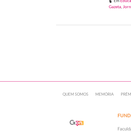
Em
Educa
#
Gazeta
,
Jorn
QUEM SOMOS
MEMÓRIA
PRÊM
FUND
Faculd