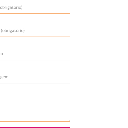
obrigatório)
 (obrigatório)
to
agem