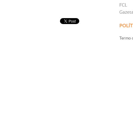
FCL
Gazet
POLÍT
Termo d