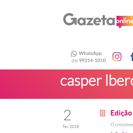
casper lber
2
Edição
g
O crescimen
fev 2018