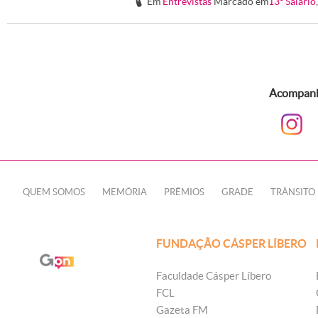
Em
Entrevistas
Marcado em
13º Salário
#
Acompanhe
QUEM SOMOS
MEMÓRIA
PRÊMIOS
GRADE
TRÂNSITO
FUNDAÇÃO CÁSPER LÍBERO
Faculdade Cásper Líbero
FCL
Gazeta FM