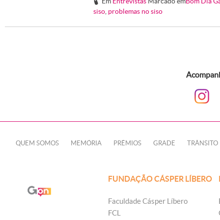
Em
Entrevistas
Marcado em
Bom Dia G
#
siso
,
problemas no siso
Acompanhe
QUEM SOMOS
MEMÓRIA
PRÊMIOS
GRADE
TRÂNSITO
FUNDAÇÃO CÁSPER LÍBERO
Faculdade Cásper Líbero
FCL