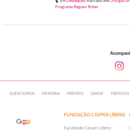
Em
Destaques
Marcado em
Cirurgia Or
#
Programa Regiani Ritter
Acompanhe
QUEM SOMOS
MEMÓRIA
PRÊMIOS
GRADE
TRÂNSITO
FUNDAÇÃO CÁSPER LÍBERO
Faculdade Cásper Líbero