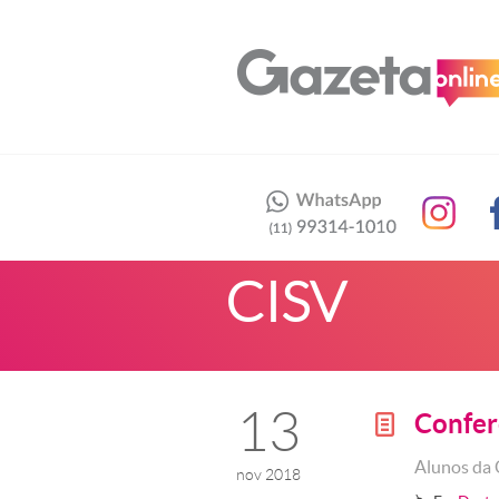
CISV
13
Confer
g
Alunos da 
nov 2018