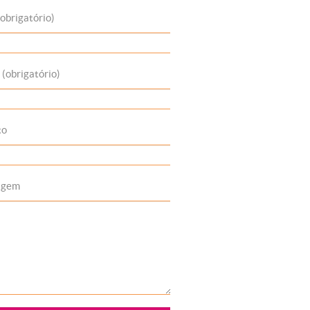
obrigatório)
 (obrigatório)
to
agem