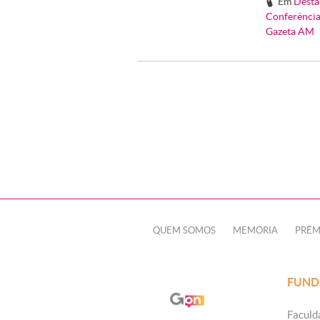
Em
Desta
#
Conferência
Gazeta AM
QUEM SOMOS
MEMÓRIA
PRÊM
FUND
Faculd