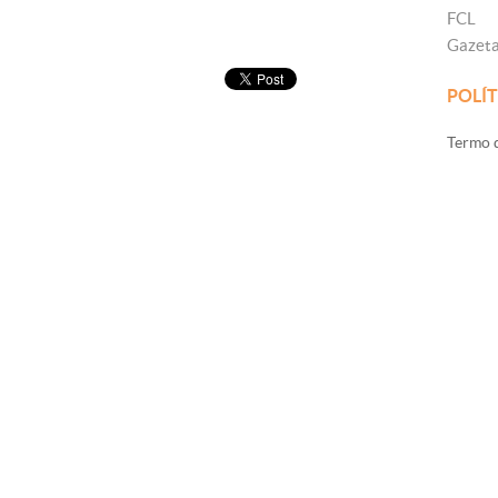
FCL
Gazet
POLÍT
Termo d