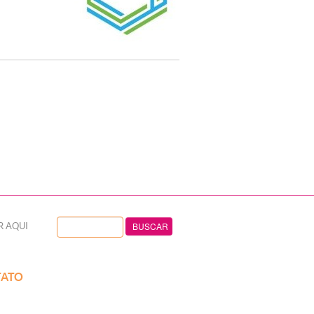
R AQUI
ATO