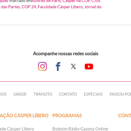
ques
Marcado em
Acordo de Paris
,
Cásper na COP
,
CISV
,
 das Partes
,
COP 24
,
Faculdade Cásper Líbero
,
Jornal da
Acompanhe nossas redes sociais
IOS
GRADE
TRÂNSITO
CONTATO
ESPECIAIS
PASSOU PO
AÇÃO CÁSPER LÍBERO
PROGRAMAS
CONT
ade Cásper Líbero
Boletim Rádio Gazeta Online