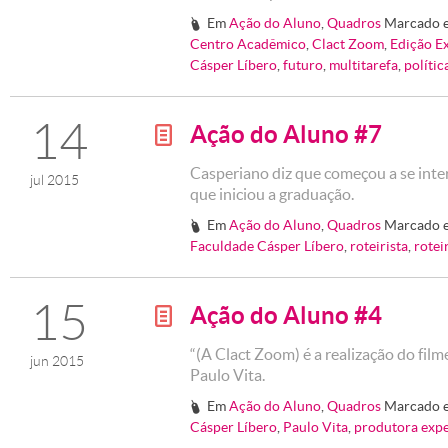
Em
Ação do Aluno
,
Quadros
Marcado 
#
Centro Acadêmico
,
Clact Zoom
,
Edição E
Cásper Líbero
,
futuro
,
multitarefa
,
polític
14
Ação do Aluno #7
g
Casperiano diz que começou a se inter
jul 2015
que iniciou a graduação.
Em
Ação do Aluno
,
Quadros
Marcado 
#
Faculdade Cásper Líbero
,
roteirista
,
rotei
15
Ação do Aluno #4
g
“(A Clact Zoom) é a realização do filme
jun 2015
Paulo Vita.
Em
Ação do Aluno
,
Quadros
Marcado 
#
Cásper Líbero
,
Paulo Vita
,
produtora exp