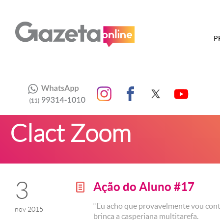
P
Clact Zoom
3
Ação do Aluno #17
g
“Eu acho que provavelmente vou contin
nov 2015
brinca a casperiana multitarefa.