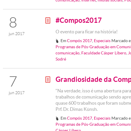
comunicação
,
Internet
,
mídias sociais
,
Pod
8
#Compos2017
g
O evento para ficar na história!
jun 2017
Em
Compós 2017
,
Especiais
Marcado 
#
Programas de Pós-Graduação em Comuni
comunicação
,
Faculdade Cásper Líbero
,
J
Sodré
7
Grandiosidade da Com
g
“Na verdade, isso é uma abertura par
jun 2017
trabalhos de comunicação sendo apre
quase 600 trabalhos que foram submeti
Prf. Dr. Dimas Künsh.
Em
Compós 2017
,
Especiais
Marcado 
#
Programas de Pós-Graduação em Comuni
Cásper Líbero