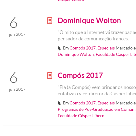
6
Dominique Wolton
g
“O mito que a Internet vá trazer paz a
jun 2017
pensador da comunicação francês.
Em
Compós 2017
,
Especiais
Marcado 
#
Dominique Wolton
,
Faculdade Cásper Lí
6
Compós 2017
g
“Ela (a Compós) vem brindar os nossos
jun 2017
enfatiza o vice-diretor da Cásper Líb
Em
Compós 2017
,
Especiais
Marcado 
#
Programas de Pós-Graduação em Comuni
Faculdade Cásper Líbero