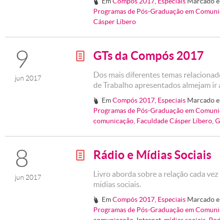
Em
Compós 2017
,
Especiais
Marcado 
#
Programas de Pós-Graduação em Comuni
Cásper Líbero
9
GTs da Compós 2017
g
Dos mais diferentes temas relaciona
jun 2017
de Trabalho apresentados almejam ir
Em
Compós 2017
,
Especiais
Marcado 
#
Programas de Pós-Graduação em Comuni
comunicação
,
Faculdade Cásper Líbero
,
G
8
Rádio e Mídias Sociais
g
Livro aborda sobre a relação cada vez
jun 2017
mídias sociais.
Em
Compós 2017
,
Especiais
Marcado 
#
Programas de Pós-Graduação em Comuni