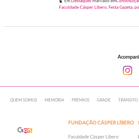
Em
Destaques
Marcado em
Constituiçã
#
Faculdade Cásper Líbero
,
Festa Gazeta
,
po
Acompanhe
QUEM SOMOS
MEMÓRIA
PRÊMIOS
GRADE
TRÂNSITO
FUNDAÇÃO CÁSPER LÍBERO
Faculdade Cásper Líbero