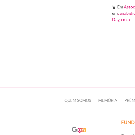
Em
Assoc
#
em
canabidi
Day
,
roxo
QUEM SOMOS
MEMÓRIA
PRÊM
FUND