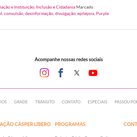
iação e Instituição
,
Inclusão e Cidadania
Marcado
ol
,
convulsão
,
desinformação
,
divulgação
,
epilepsia
,
Purple
Acompanhe nossas redes sociais
IOS
GRADE
TRÂNSITO
CONTATO
ESPECIAIS
PASSOU PO
AÇÃO CÁSPER LÍBERO
PROGRAMAS
CONT