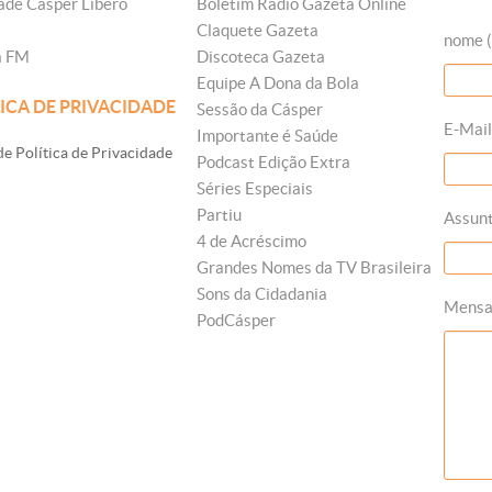
ade Cásper Líbero
Boletim Rádio Gazeta Online
Claquete Gazeta
nome (
a FM
Discoteca Gazeta
Equipe A Dona da Bola
ICA DE PRIVACIDADE
Sessão da Cásper
E-Mail
Importante é Saúde
e Política de Privacidade
Podcast Edição Extra
Séries Especiais
Partiu
Assun
4 de Acréscimo
Grandes Nomes da TV Brasileira
Sons da Cidadania
Mens
PodCásper