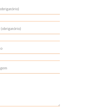
obrigatório)
 (obrigatório)
to
agem