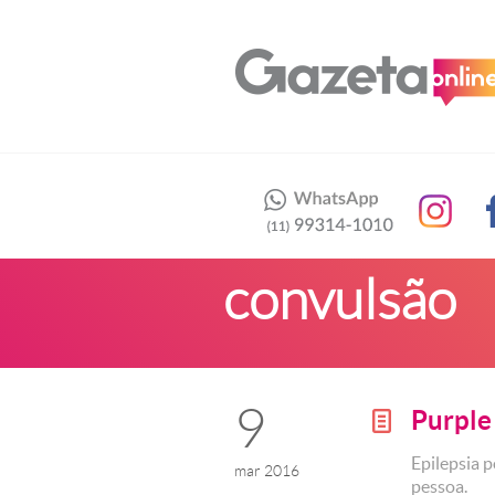
convulsão
9
Purple
g
Epilepsia 
mar 2016
pessoa.