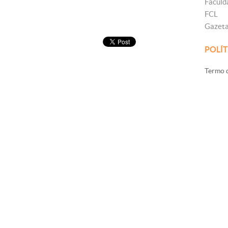
Faculd
FCL
Gazet
POLÍT
Termo d