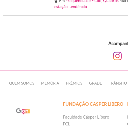
Em
Frequência de Estilo
,
Quadros
Mar
#
estação
,
tendência
Acompanhe
QUEM SOMOS
MEMÓRIA
PRÊMIOS
GRADE
TRÂNSITO
FUNDAÇÃO CÁSPER LÍBERO
Faculdade Cásper Líbero
FCL