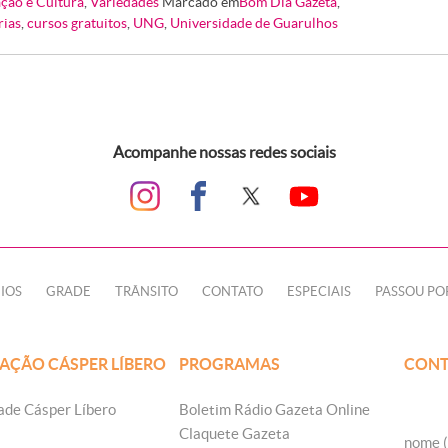
ção e Cultura
,
Variedades
Marcado em
Bom Dia Gazeta
,
rias
,
cursos gratuitos
,
UNG
,
Universidade de Guarulhos
Acompanhe nossas redes sociais
IOS
GRADE
TRÂNSITO
CONTATO
ESPECIAIS
PASSOU PO
AÇÃO CÁSPER LÍBERO
PROGRAMAS
CONT
ade Cásper Líbero
Boletim Rádio Gazeta Online
Claquete Gazeta
nome (