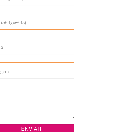
 (obrigatório)
to
agem