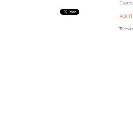
Gazet
POLÍT
Termo d