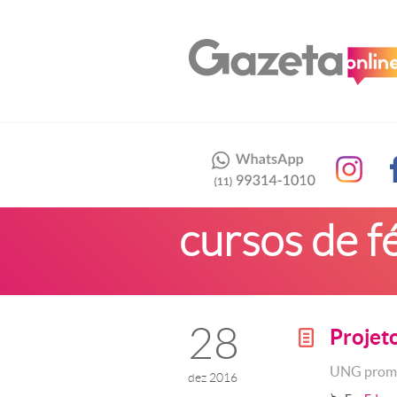
cursos de f
28
Projet
g
UNG promov
dez 2016