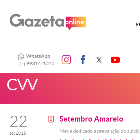
P
CVV
22
Setembro Amarelo
g
Mês é dedicado à prevenção do suicíd
set 2015