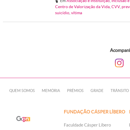
Em
Associação e Instituição
,
Inclusão 
#
Centro de Valorização da Vida
,
CVV
,
prev
suicídio
,
vítima
Acompanhe
QUEM SOMOS
MEMÓRIA
PRÊMIOS
GRADE
TRÂNSITO
FUNDAÇÃO CÁSPER LÍBERO
Faculdade Cásper Líbero