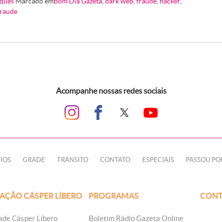
ques
Marcado em
Bom Dia Gazeta
,
dark web
,
fraude
,
hacker
,
fraude
Acompanhe nossas redes sociais
IOS
GRADE
TRÂNSITO
CONTATO
ESPECIAIS
PASSOU PO
AÇÃO CÁSPER LÍBERO
PROGRAMAS
CONT
ade Cásper Líbero
Boletim Rádio Gazeta Online