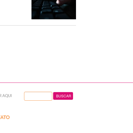
R AQUI
ATO