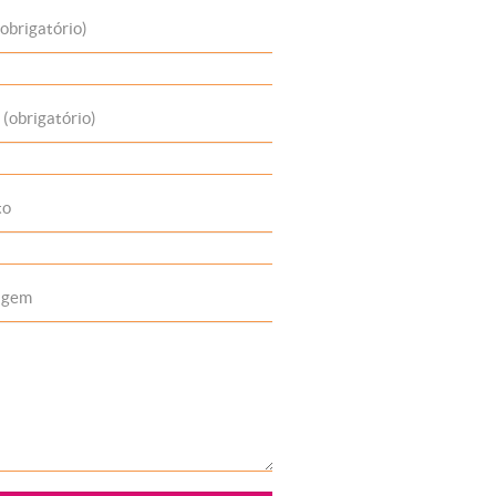
obrigatório)
 (obrigatório)
to
agem