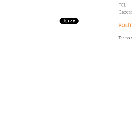
FCL
Gazet
POLÍT
Termo d