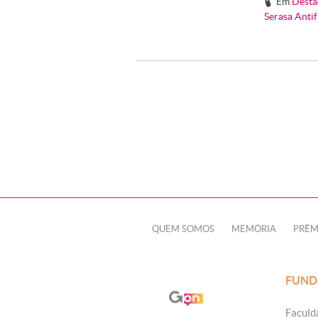
Em
Desta
#
Serasa Anti
QUEM SOMOS
MEMÓRIA
PRÊM
FUND
Faculd