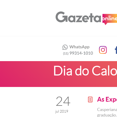
Dia do Cal
24
As Exp
g
Casperiana
jul 2019
graduação