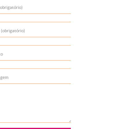
obrigatório)
 (obrigatório)
to
agem