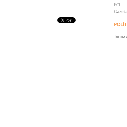
FCL
Gazet
POLÍT
Termo d