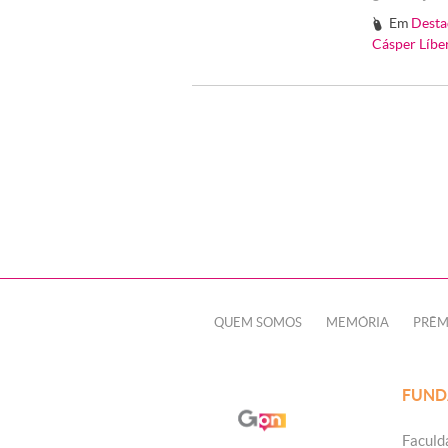
Em
Desta
#
Cásper Líbe
QUEM SOMOS
MEMÓRIA
PRÊM
FUND
Faculd