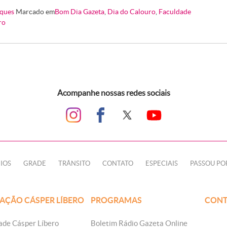
ques
Marcado em
Bom Dia Gazeta
,
Dia do Calouro
,
Faculdade
ro
Acompanhe nossas redes sociais
IOS
GRADE
TRÂNSITO
CONTATO
ESPECIAIS
PASSOU PO
AÇÃO CÁSPER LÍBERO
PROGRAMAS
CONT
ade Cásper Líbero
Boletim Rádio Gazeta Online