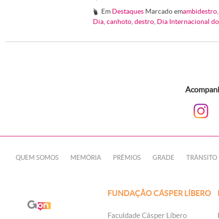
Em
Destaques
Marcado em
ambidestro
#
Dia
,
canhoto
,
destro
,
Dia Internacional d
Acompanhe
QUEM SOMOS
MEMÓRIA
PRÊMIOS
GRADE
TRÂNSITO
FUNDAÇÃO CÁSPER LÍBERO
Faculdade Cásper Líbero