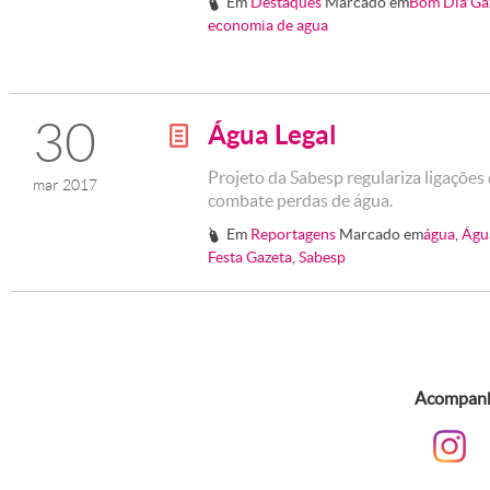
Em
Destaques
Marcado em
Bom Dia Ga
#
economia de agua
30
Água Legal
g
Projeto da Sabesp regulariza ligações
mar 2017
combate perdas de água.
Em
Reportagens
Marcado em
água
,
Águ
#
Festa Gazeta
,
Sabesp
Acompanhe