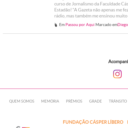
curso de Jornalismo da Faculdade Cásp
Estadão! “A Gazeta não apenas me fez
rádio, mas também me ensinou muito s
Em
Passou por Aqui
Marcado em
Diego
#
Acompanhe
QUEM SOMOS
MEMÓRIA
PRÊMIOS
GRADE
TRÂNSITO
FUNDAÇÃO CÁSPER LÍBERO