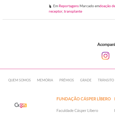
Em
Reportagens
Marcado em
doação de
#
receptor
,
transplante
Acompanhe
QUEM SOMOS
MEMÓRIA
PRÊMIOS
GRADE
TRÂNSITO
FUNDAÇÃO CÁSPER LÍBERO
Faculdade Cásper Líbero