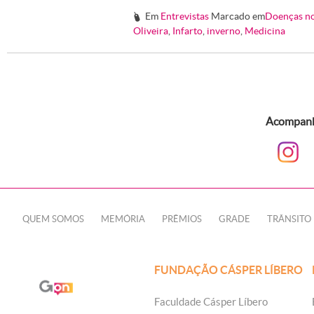
Em
Entrevistas
Marcado em
Doenças no
#
Oliveira
,
Infarto
,
inverno
,
Medicina
Acompanhe
QUEM SOMOS
MEMÓRIA
PRÊMIOS
GRADE
TRÂNSITO
FUNDAÇÃO CÁSPER LÍBERO
Faculdade Cásper Líbero