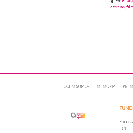
Em
Educa
#
estreias
,
fil
QUEM SOMOS
MEMÓRIA
PRÊM
FUND
Faculd
FCL