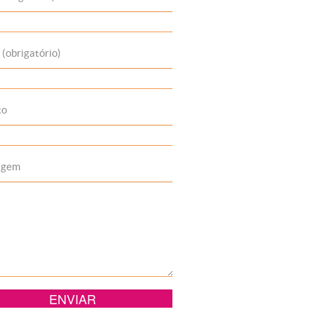
 (obrigatório)
to
agem