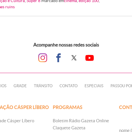
ção e Cultura
,
Super 8
Marcado em
cinema
,
edição 100
,
mes ruins
Acompanhe nossas redes sociais
IOS
GRADE
TRÂNSITO
CONTATO
ESPECIAIS
PASSOU PO
AÇÃO CÁSPER LÍBERO
PROGRAMAS
CONT
ade Cásper Líbero
Boletim Rádio Gazeta Online
Claquete Gazeta
nome (