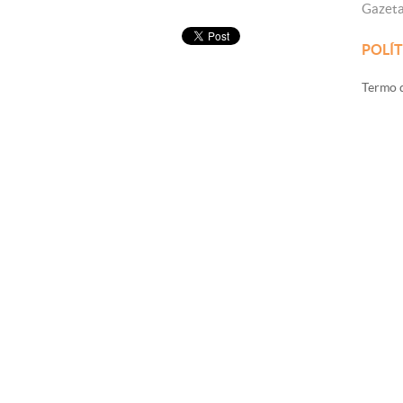
Gazet
POLÍT
Termo d