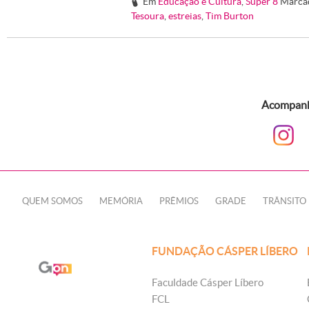
Em
Educação e Cultura
,
Super 8
Marca
#
Tesoura
,
estreias
,
Tim Burton
Acompanhe
QUEM SOMOS
MEMÓRIA
PRÊMIOS
GRADE
TRÂNSITO
FUNDAÇÃO CÁSPER LÍBERO
Faculdade Cásper Líbero
FCL