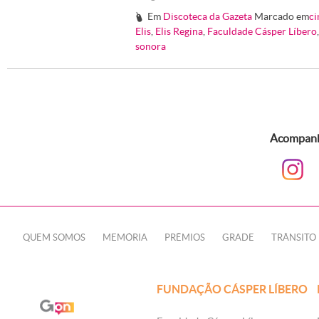
Em
Discoteca da Gazeta
Marcado em
ci
#
Elis
,
Elis Regina
,
Faculdade Cásper Líbero
sonora
Acompanhe
QUEM SOMOS
MEMÓRIA
PRÊMIOS
GRADE
TRÂNSITO
FUNDAÇÃO CÁSPER LÍBERO