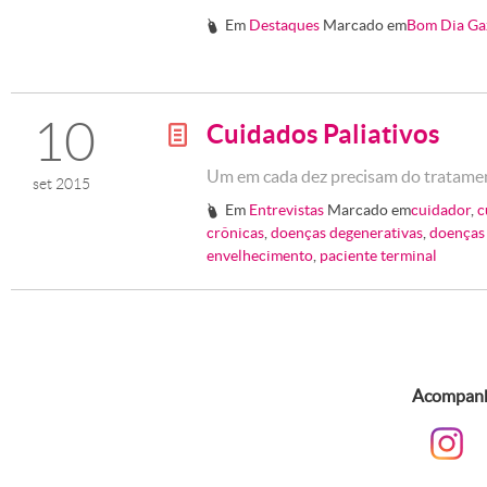
Em
Destaques
Marcado em
Bom Dia Ga
#
10
Cuidados Paliativos
g
Um em cada dez precisam do tratamen
set 2015
Em
Entrevistas
Marcado em
cuidador
,
c
#
crônicas
,
doenças degenerativas
,
doenças
envelhecimento
,
paciente terminal
Acompanhe