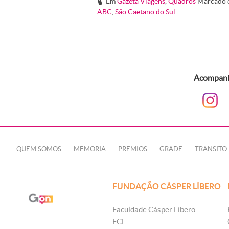
Em
Gazeta Viagens
,
Quadros
Marcado 
#
ABC
,
São Caetano do Sul
Acompanhe
QUEM SOMOS
MEMÓRIA
PRÊMIOS
GRADE
TRÂNSITO
FUNDAÇÃO CÁSPER LÍBERO
Faculdade Cásper Líbero
FCL