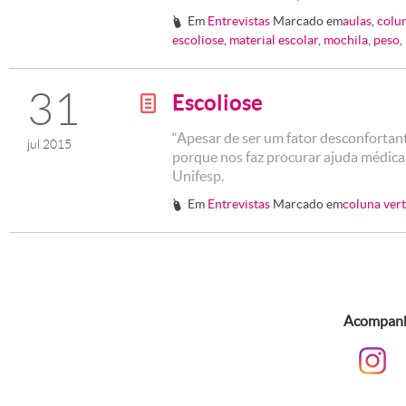
Em
Entrevistas
Marcado em
aulas
,
colu
#
escoliose
,
material escolar
,
mochila
,
peso
,
31
Escoliose
g
“Apesar de ser um fator desconfortant
jul 2015
porque nos faz procurar ajuda médica.”
Unifesp.
Em
Entrevistas
Marcado em
coluna ver
#
Acompanhe