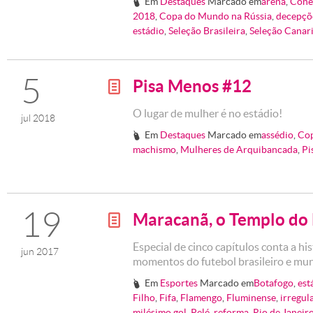
Em
Destaques
Marcado em
arena
,
Cone
#
2018
,
Copa do Mundo na Rússia
,
decepçõ
estádio
,
Seleção Brasileira
,
Seleção Canar
5
Pisa Menos #12
g
O lugar de mulher é no estádio!
jul 2018
Em
Destaques
Marcado em
assédio
,
Co
#
machismo
,
Mulheres de Arquibancada
,
Pi
19
Maracanã, o Templo do 
g
Especial de cinco capítulos conta a hi
jun 2017
momentos do futebol brasileiro e mu
Em
Esportes
Marcado em
Botafogo
,
est
#
Filho
,
Fifa
,
Flamengo
,
Fluminense
,
irregul
milésimo gol
,
Pelé
,
reforma
,
Rio de Janeir