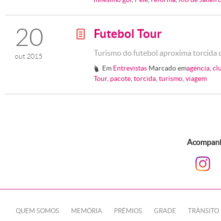
20
Futebol Tour
g
Turismo do futebol aproxima torcida 
out 2015
Em
Entrevistas
Marcado em
agência
,
cl
#
Tour
,
pacote
,
torcida
,
turismo
,
viagem
Acompanhe
QUEM SOMOS
MEMÓRIA
PRÊMIOS
GRADE
TRÂNSITO