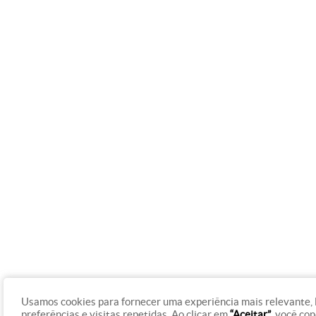
Usamos cookies para fornecer uma experiência mais relevante,
preferências e visitas repetidas. Ao clicar em
“Aceitar”
, você co