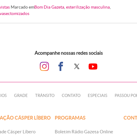
vistas
Marcado em
Bom Dia Gazeta
,
esterilização masculina
,
vasectomizados
Acompanhe nossas redes sociais
IOS
GRADE
TRÂNSITO
CONTATO
ESPECIAIS
PASSOU PO
AÇÃO CÁSPER LÍBERO
PROGRAMAS
CONT
ade Cásper Líbero
Boletim Rádio Gazeta Online