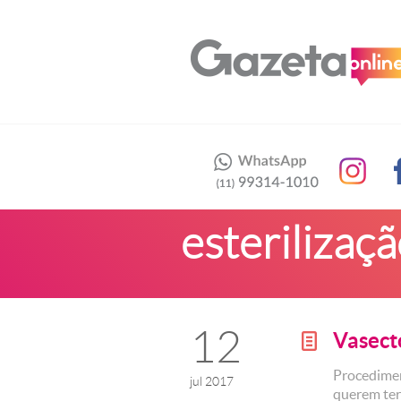
esterilizaç
12
Vasect
g
Procedimen
jul 2017
querem ter