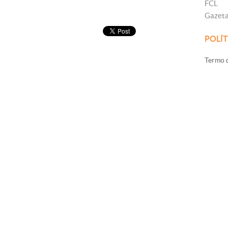
FCL
Gazet
POLÍT
Termo d