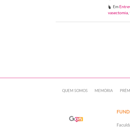
Em
Entre
#
vasectomia
,
QUEM SOMOS
MEMÓRIA
PRÊM
FUND
Faculd