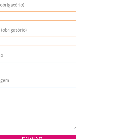
obrigatório)
 (obrigatório)
to
agem