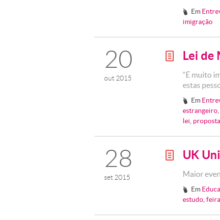
Em
Entre
#
imigração
20
Lei de
g
“É muito i
out 2015
estas pesso
Em
Entre
#
estrangeiro
lei
,
propost
28
UK Uni
g
Maior even
set 2015
Em
Educa
#
estudo
,
feir