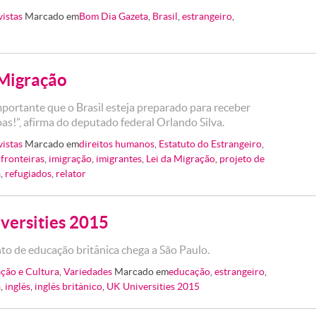
vistas
Marcado em
Bom Dia Gazeta
,
Brasil
,
estrangeiro
,
 Migração
mportante que o Brasil esteja preparado para receber
as!”, afirma do deputado federal Orlando Silva.
vistas
Marcado em
direitos humanos
,
Estatuto do Estrangeiro
,
,
fronteiras
,
imigração
,
imigrantes
,
Lei da Migração
,
projeto de
a
,
refugiados
,
relator
versities 2015
to de educação britânica chega a São Paulo.
ção e Cultura
,
Variedades
Marcado em
educação
,
estrangeiro
,
a
,
inglês
,
inglês britânico
,
UK Universities 2015