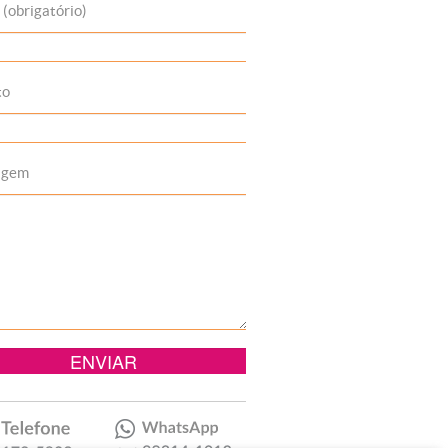
 (obrigatório)
to
agem