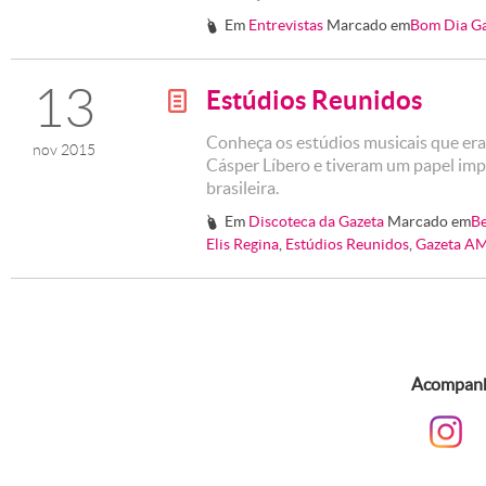
Em
Entrevistas
Marcado em
Bom Dia G
#
13
Estúdios Reunidos
g
Conheça os estúdios musicais que er
nov 2015
Cásper Líbero e tiveram um papel imp
brasileira.
Em
Discoteca da Gazeta
Marcado em
Be
#
Elis Regina
,
Estúdios Reunidos
,
Gazeta A
Acompanhe