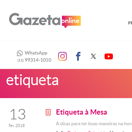
P
etiqueta
13
Etiqueta à Mesa
g
A dicas para ter boas maneiras na hor
fev 2018