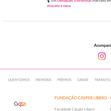
Em
Destaques
,
Entrevistas
Marcado e
#
etiqueta à mesa
Acompanhe
QUEM SOMOS
MEMÓRIA
PRÊMIOS
GRADE
TRÂNSITO
FUNDAÇÃO CÁSPER LÍBERO
Faculdade Cásper Líbero