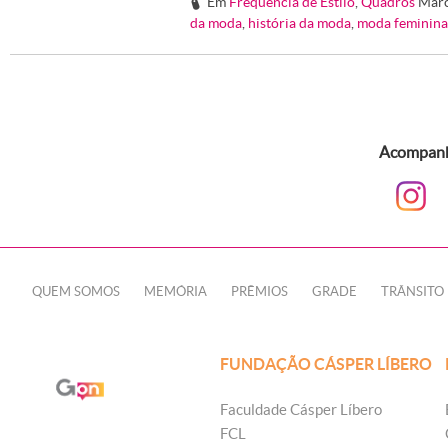
Em
Frequência de Estilo
,
Quadros
Mar
#
da moda
,
história da moda
,
moda feminina
Acompanhe
QUEM SOMOS
MEMÓRIA
PRÊMIOS
GRADE
TRÂNSITO
FUNDAÇÃO CÁSPER LÍBERO
Faculdade Cásper Líbero
FCL