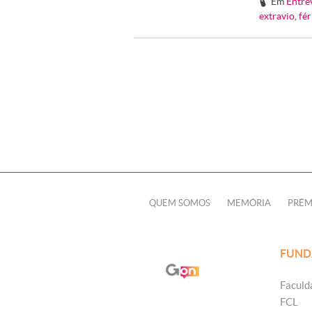
Em
Entre
#
extravio
,
fér
QUEM SOMOS
MEMÓRIA
PRÊM
FUND
Faculd
FCL