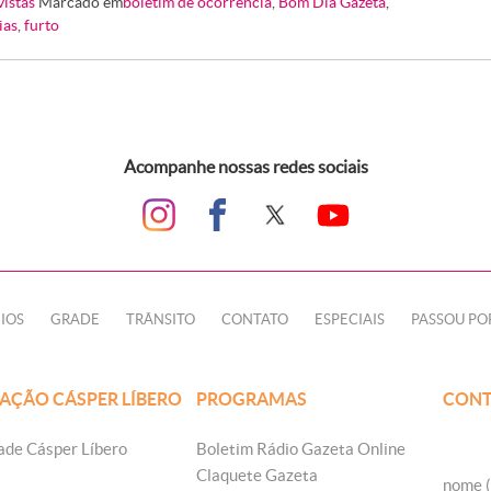
vistas
Marcado em
boletim de ocorrência
,
Bom Dia Gazeta
,
ias
,
furto
Acompanhe nossas redes sociais
IOS
GRADE
TRÂNSITO
CONTATO
ESPECIAIS
PASSOU PO
AÇÃO CÁSPER LÍBERO
PROGRAMAS
CONT
ade Cásper Líbero
Boletim Rádio Gazeta Online
Claquete Gazeta
nome (