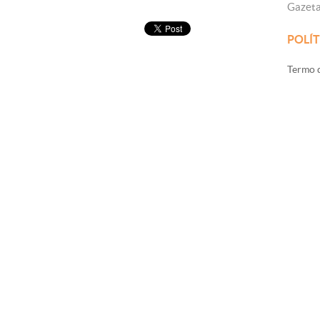
Gazet
POLÍT
Termo d