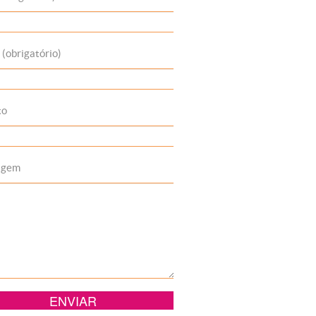
 (obrigatório)
to
agem