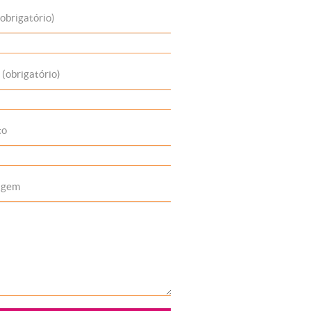
obrigatório)
 (obrigatório)
to
agem