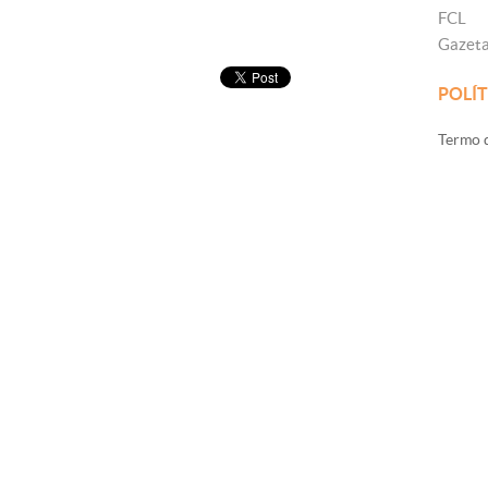
FCL
Gazet
POLÍT
Termo d