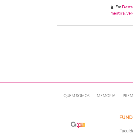
Em
Desta
#
mentira
,
ver
QUEM SOMOS
MEMÓRIA
PRÊM
FUND
Faculd