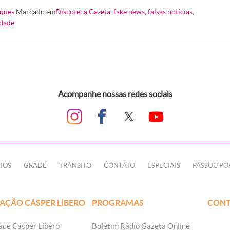
ques
Marcado em
Discoteca Gazeta
,
fake news
,
falsas notícias
,
dade
Acompanhe nossas redes sociais
IOS
GRADE
TRÂNSITO
CONTATO
ESPECIAIS
PASSOU PO
AÇÃO CÁSPER LÍBERO
PROGRAMAS
CONT
ade Cásper Líbero
Boletim Rádio Gazeta Online