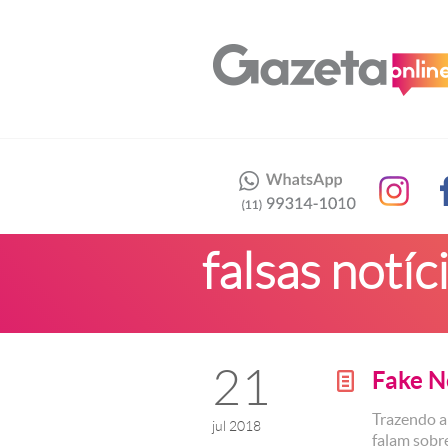
falsas notíc
21
Fake 
g
Trazendo a
jul 2018
falam sobr