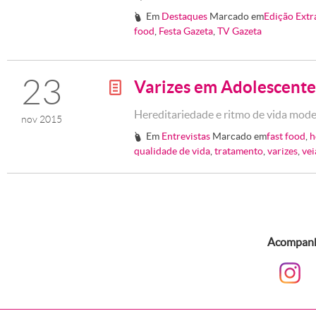
Em
Destaques
Marcado em
Edição Extr
#
food
,
Festa Gazeta
,
TV Gazeta
23
Varizes em Adolescente
g
Hereditariedade e ritmo de vida moder
nov 2015
Em
Entrevistas
Marcado em
fast food
,
h
#
qualidade de vida
,
tratamento
,
varizes
,
vei
Acompanhe