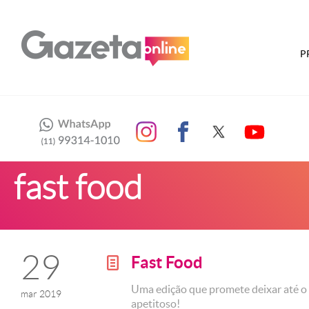
P
fast food
29
Fast Food
g
Uma edição que promete deixar até o
mar 2019
apetitoso!