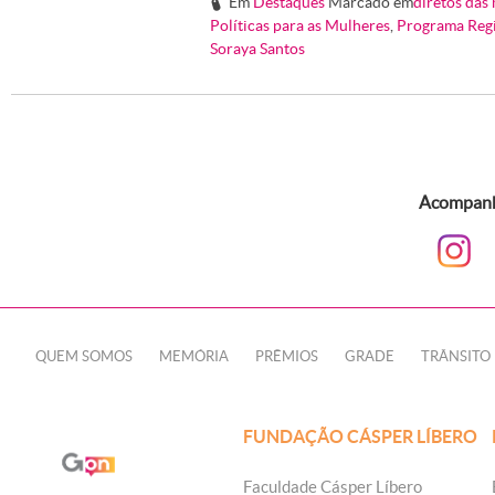
Em
Destaques
Marcado em
diretos das
#
Políticas para as Mulheres
,
Programa Regi
Soraya Santos
Acompanhe
QUEM SOMOS
MEMÓRIA
PRÊMIOS
GRADE
TRÂNSITO
FUNDAÇÃO CÁSPER LÍBERO
Faculdade Cásper Líbero