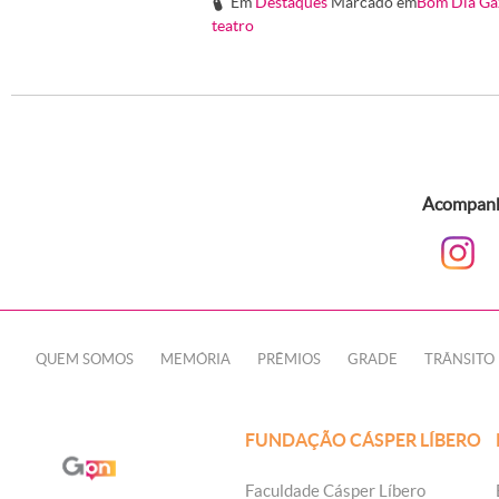
Em
Destaques
Marcado em
Bom Dia Ga
#
teatro
Acompanhe
QUEM SOMOS
MEMÓRIA
PRÊMIOS
GRADE
TRÂNSITO
FUNDAÇÃO CÁSPER LÍBERO
Faculdade Cásper Líbero