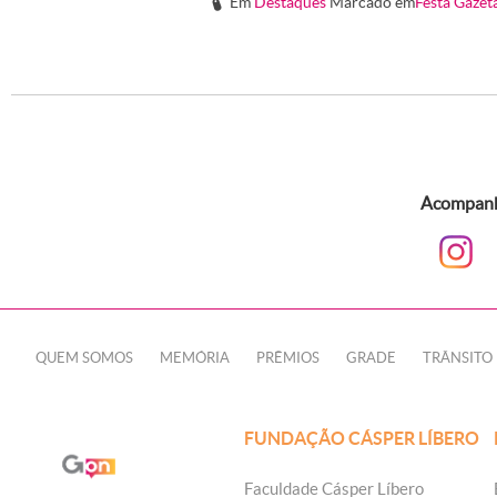
Em
Destaques
Marcado em
Festa Gazet
#
Acompanhe
QUEM SOMOS
MEMÓRIA
PRÊMIOS
GRADE
TRÂNSITO
FUNDAÇÃO CÁSPER LÍBERO
Faculdade Cásper Líbero