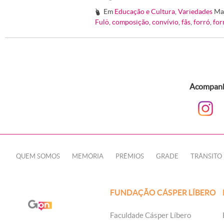
Em
Educação e Cultura
,
Variedades
Ma
#
Fulô
,
composição
,
convívio
,
fãs
,
forró
,
for
Acompanhe
QUEM SOMOS
MEMÓRIA
PRÊMIOS
GRADE
TRÂNSITO
FUNDAÇÃO CÁSPER LÍBERO
Faculdade Cásper Líbero