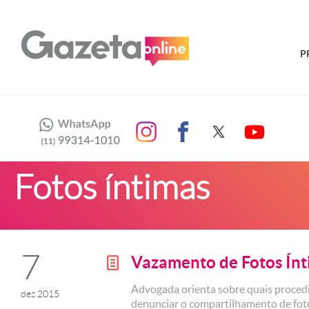
P
Fotos íntimas
7
Vazamento de Fotos Ín
g
Advogada orienta sobre quais proce
dez 2015
denunciar o compartilhamento de fot