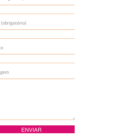
 (obrigatório)
to
agem