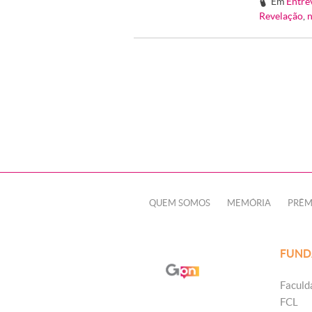
Em
Entre
#
Revelação
,
n
QUEM SOMOS
MEMÓRIA
PRÊM
FUND
Faculd
FCL