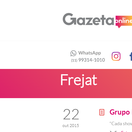
Frejat
22
Grupo 
g
“Cada show
out 2015