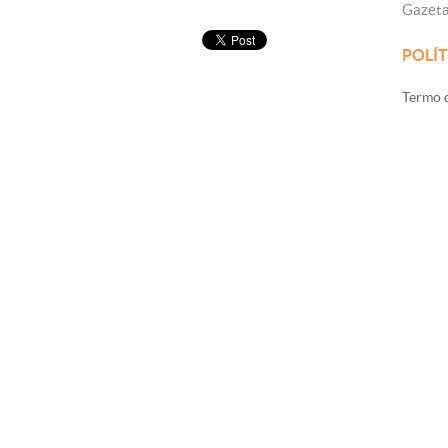
Gazet
POLÍT
Termo d