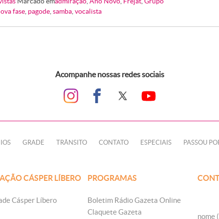
vistas
Marcado em
admiração
,
Ano Novo
,
Frejat
,
Grupo
ova fase
,
pagode
,
samba
,
vocalista
Acompanhe nossas redes sociais
IOS
GRADE
TRÂNSITO
CONTATO
ESPECIAIS
PASSOU PO
AÇÃO CÁSPER LÍBERO
PROGRAMAS
CONT
ade Cásper Líbero
Boletim Rádio Gazeta Online
Claquete Gazeta
nome (