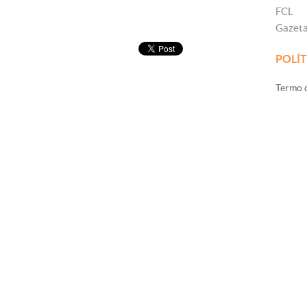
FCL
Gazet
POLÍT
Termo d