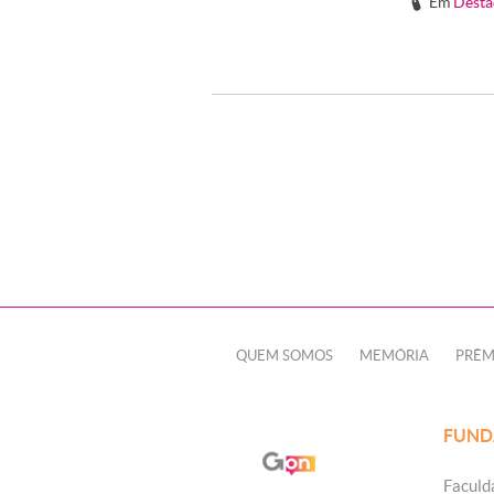
Em
Desta
#
QUEM SOMOS
MEMÓRIA
PRÊM
FUND
Faculd