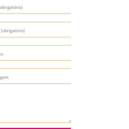
obrigatório)
 (obrigatório)
to
agem