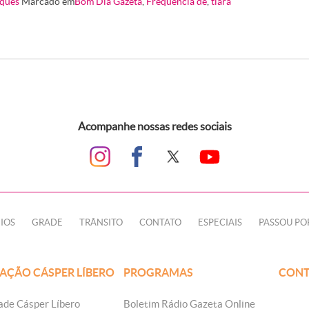
ques
Marcado em
Bom Dia Gazeta
,
Frequência de
,
tiara
Acompanhe nossas redes sociais
IOS
GRADE
TRÂNSITO
CONTATO
ESPECIAIS
PASSOU PO
AÇÃO CÁSPER LÍBERO
PROGRAMAS
CONT
ade Cásper Líbero
Boletim Rádio Gazeta Online