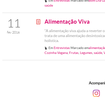
Em
Entrevistas
Marcado em
Bom Dia G
#
saúde
11
Alimentação Viva
g
“A alimentação viva ajuda a reverter 
fev 2016
trata de uma alimentação desintoxican
holística.
Em
Entrevistas
Marcado em
alimentaçã
#
Cozinha Vegana
,
Frutas
,
Legumes
,
saúde
,
Acompanhe