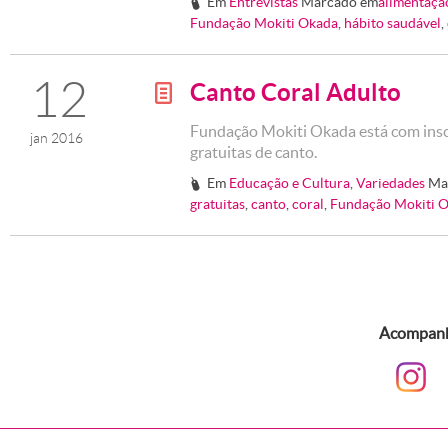
Em
Entrevistas
Marcado em
alimentaçã
#
Fundação Mokiti Okada
,
hábito saudável
,
12
Canto Coral Adulto
g
Fundação Mokiti Okada está com inscr
jan 2016
gratuitas de canto.
Em
Educação e Cultura
,
Variedades
Ma
#
gratuitas
,
canto
,
coral
,
Fundação Mokiti 
Acompanhe