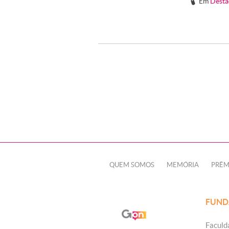
Em
Desta
#
QUEM SOMOS
MEMÓRIA
PRÊM
FUND
Faculd