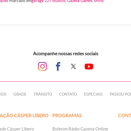
ques
Marcado em
garage 227 studios
,
Gazeta Games
,
shiny
Acompanhe nossas redes sociais
IOS
GRADE
TRÂNSITO
CONTATO
ESPECIAIS
PASSOU PO
AÇÃO CÁSPER LÍBERO
PROGRAMAS
CONT
ade Cásper Líbero
Boletim Rádio Gazeta Online