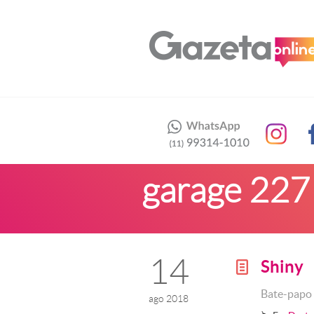
garage 227
14
Shiny
g
Bate-papo 
ago 2018