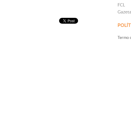
FCL
Gazet
POLÍT
Termo d