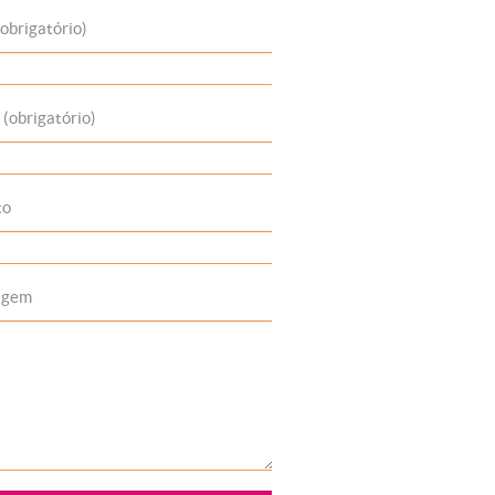
obrigatório)
 (obrigatório)
to
agem