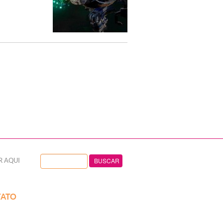
R AQUI
ATO