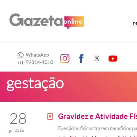
P
gestação
28
Gravidez e Atividade Fí
g
Exercícios físicos trazem benefícios pa
jul 2016