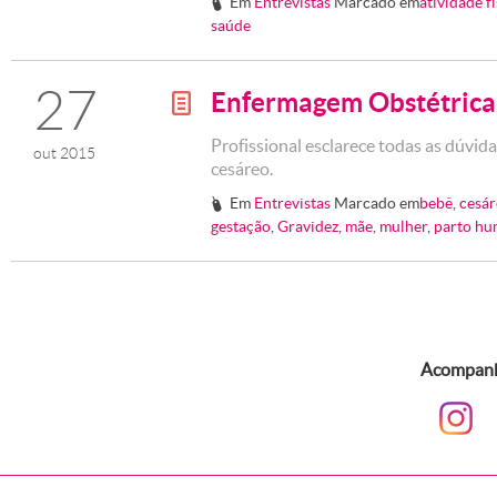
Em
Entrevistas
Marcado em
atividade fi
#
saúde
27
Enfermagem Obstétrica
g
Profissional esclarece todas as dúvid
out 2015
cesáreo.
Em
Entrevistas
Marcado em
bebê
,
cesár
#
gestação
,
Gravidez
,
mãe
,
mulher
,
parto hu
Acompanhe