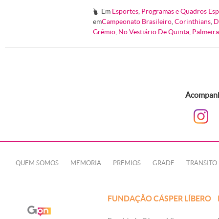
Em
Esportes
,
Programas e Quadros Esp
#
em
Campeonato Brasileiro
,
Corinthians
,
D
Grêmio
,
No Vestiário De Quinta
,
Palmeira
Acompanhe
QUEM SOMOS
MEMÓRIA
PRÊMIOS
GRADE
TRÂNSITO
FUNDAÇÃO CÁSPER LÍBERO