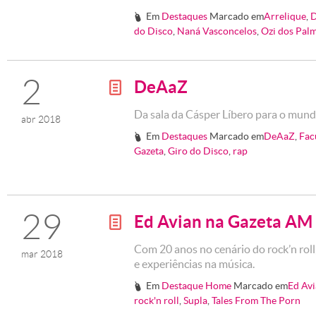
Em
Destaques
Marcado em
Arrelique
,
D
#
do Disco
,
Naná Vasconcelos
,
Ozi dos Pal
2
DeAaZ
g
Da sala da Cásper Líbero para o mun
abr 2018
Em
Destaques
Marcado em
DeAaZ
,
Fac
#
Gazeta
,
Giro do Disco
,
rap
29
Ed Avian na Gazeta AM
g
Com 20 anos no cenário do rock’n roll,
mar 2018
e experiências na música.
Em
Destaque Home
Marcado em
Ed Av
#
rock'n roll
,
Supla
,
Tales From The Porn