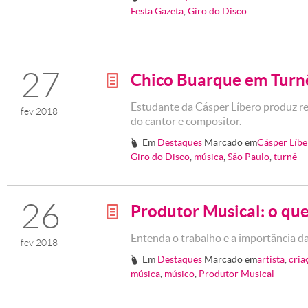
Festa Gazeta
,
Giro do Disco
27
Chico Buarque em Turn
g
Estudante da Cásper Líbero produz r
fev 2018
do cantor e compositor.
Em
Destaques
Marcado em
Cásper Líbe
#
Giro do Disco
,
música
,
Sâo Paulo
,
turnê
26
Produtor Musical: o que
g
Entenda o trabalho e a importância d
fev 2018
Em
Destaques
Marcado em
artista
,
cria
#
música
,
músico
,
Produtor Musical