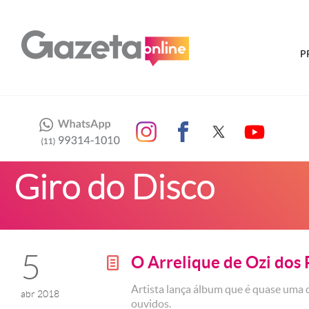
P
Giro do Disco
5
O Arrelique de Ozi dos
g
Artista lança álbum que é quase uma c
abr 2018
ouvidos.