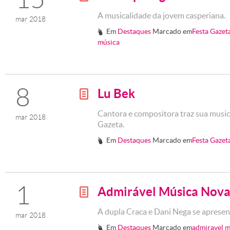
A musicalidade da jovem casperiana.
mar 2018
Em
Destaques
Marcado em
Festa Gazet
#
música
8
Lu Bek
g
Cantora e compositora traz sua musi
mar 2018
Gazeta.
Em
Destaques
Marcado em
Festa Gazet
#
1
Admirável Música Nov
g
A dupla Craca e Dani Nega se apresen
mar 2018
Em
Destaques
Marcado em
admiravel m
#