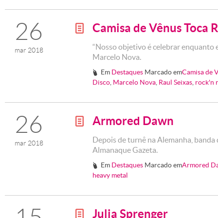
26
Camisa de Vênus Toca R
g
“Nosso objetivo é celebrar enquanto e
mar 2018
Marcelo Nova.
Em
Destaques
Marcado em
Camisa de 
#
Disco
,
Marcelo Nova
,
Raul Seixas
,
rock'n r
26
Armored Dawn
g
Depois de turnê na Alemanha, banda d
mar 2018
Almanaque Gazeta.
Em
Destaques
Marcado em
Armored D
#
heavy metal
15
Julia Sprenger
g