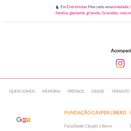
Em
Entrevistas
Marcado em
ansiedade
,
#
família
,
gestante
,
grávida
,
Gravidez
,
nasci
Acompanhe
QUEM SOMOS
MEMÓRIA
PRÊMIOS
GRADE
TRÂNSITO
FUNDAÇÃO CÁSPER LÍBERO
Faculdade Cásper Líbero