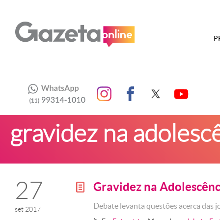
P
gravidez na adolesc
27
Gravidez na Adolescênc
g
Debate levanta questões acerca das j
set 2017