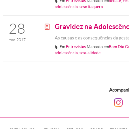
Em
Entrevistas
Marcado em
debate
,
Fes
#
adolescência
,
sesc itaquera
28
Gravidez na Adolescênc
g
As causas e as consequências da ges
mar 2017
Em
Entrevistas
Marcado em
Bom Dia G
#
adolescência
,
sexualidade
Acompanhe